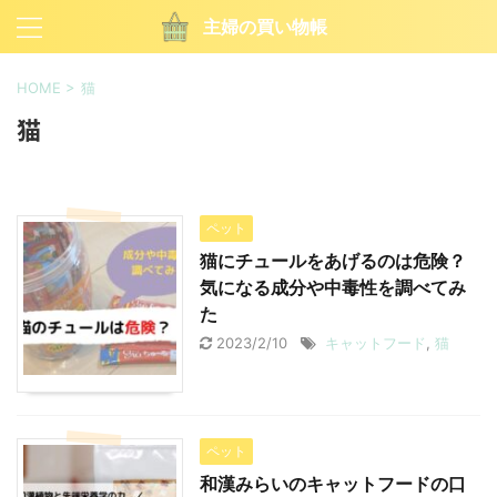
主婦の買い物帳
HOME
>
猫
猫
ペット
猫にチュールをあげるのは危険？
気になる成分や中毒性を調べてみ
た
2023/2/10
キャットフード
,
猫
ペット
和漢みらいのキャットフードの口