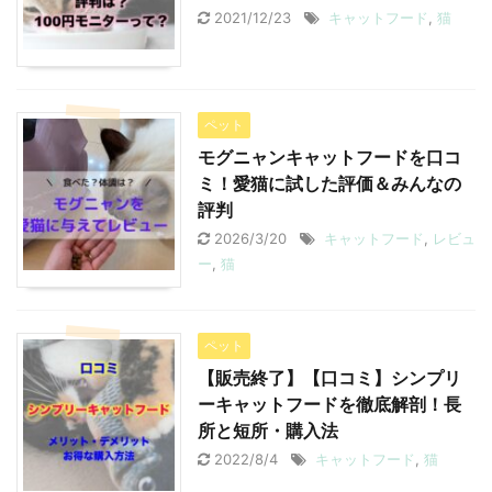
2021/12/23
キャットフード
,
猫
ペット
モグニャンキャットフードを口コ
ミ！愛猫に試した評価＆みんなの
評判
2026/3/20
キャットフード
,
レビュ
ー
,
猫
ペット
【販売終了】【口コミ】シンプリ
ーキャットフードを徹底解剖！長
所と短所・購入法
2022/8/4
キャットフード
,
猫