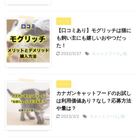
ペット
【口コミあり】モグリッチは猫に
も飼い主にも嬉しいおやつだっ
た！
2022/5/27
キャットフード
,
猫
ペット
カナガンキャットフードのお試し
は利用価値あり？なし？応募方法
や量は？
2023/3/2
キャットフード
,
猫