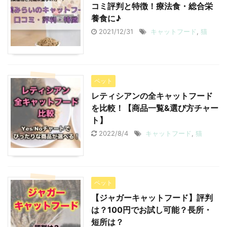
コミ評判と特徴！療法食・総合栄
養食に♪
2021/12/31
キャットフード
,
猫
ペット
レティシアンの全キャットフード
を比較！【商品一覧&選び方チャー
ト】
2022/8/4
キャットフード
,
猫
ペット
【ジャガーキャットフード】評判
は？100円でお試し可能？長所・
短所は？