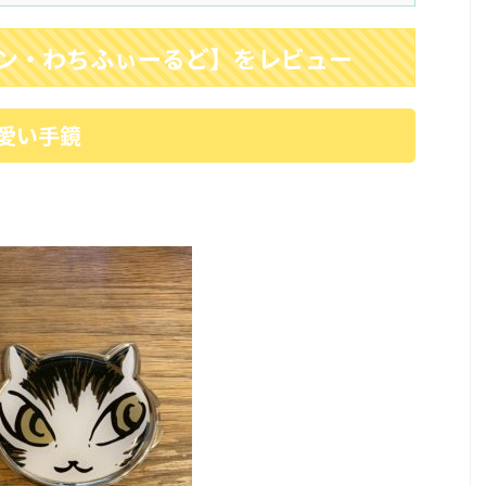
ヤン・わちふぃーるど】をレビュー
愛い手鏡