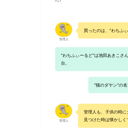
買ったのは、"わちふ
管理人
"わちふぃーるど"は池田あきこさ
台。
"猫のダヤン"の
管理人も、子供の時に
見つけた時は懐かしく
管理人